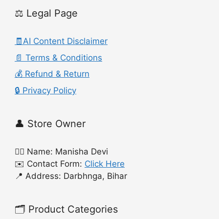
⚖️ Legal Page
🧾AI Content Disclaimer
📄 Terms & Conditions
💰 Refund & Return
🔒 Privacy Policy
👤 Store Owner
🙍‍♀️ Name: Manisha Devi
✉️ Contact Form:
Click Here
📍 Address: Darbhnga, Bihar
🗂️ Product Categories