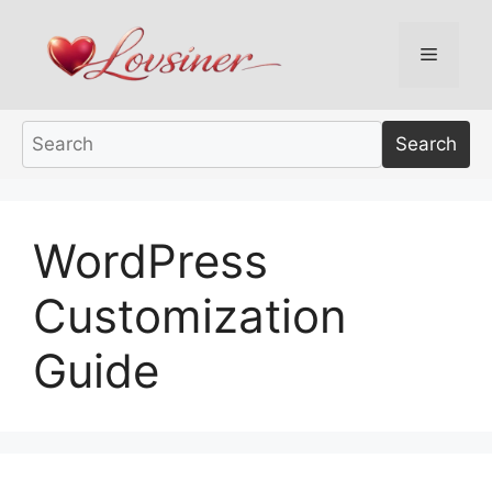
Skip
to
Menu
content
Search
WordPress
Customization
Guide