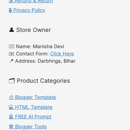
💰 Refund & Return
🔒 Privacy Policy
👤 Store Owner
🙍‍♀️ Name: Manisha Devi
✉️ Contact Form:
Click Here
📍 Address: Darbhnga, Bihar
🗂️ Product Categories
🎨 Blogger Template
💻 HTML Template
🤖 FREE AI Prompt
🛠️ Blogger Tools