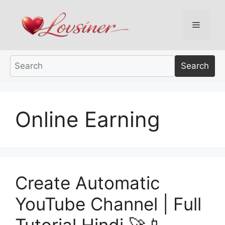
Skip
to
Menu
content
Search
Online Earning
Create Automatic
YouTube Channel | Full