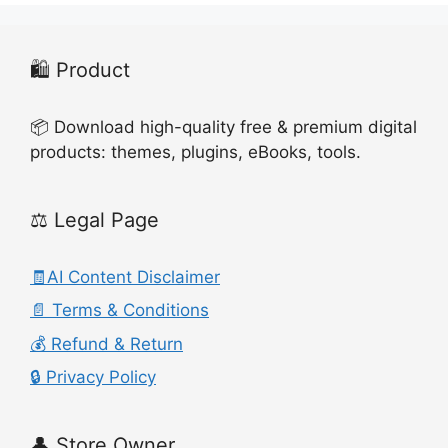
🛍️ Product
📦 Download high-quality free & premium digital
products: themes, plugins, eBooks, tools.
⚖️ Legal Page
🧾AI Content Disclaimer
📄 Terms & Conditions
💰 Refund & Return
🔒 Privacy Policy
👤 Store Owner